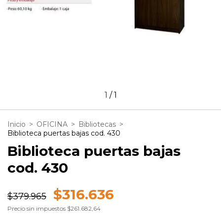
1
/
1
Inicio
>
OFICINA
>
Bibliotecas
>
Biblioteca puertas bajas cod. 430
Biblioteca puertas bajas
cod. 430
$316.636
$379.965
Precio sin impuestos
$261.682,64