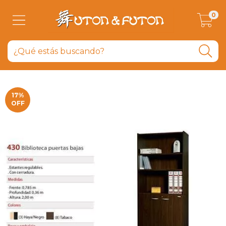
0
17
%
OFF