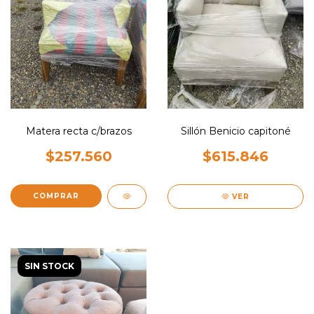
Matera recta c/brazos
Sillón Benicio capitoné
$257.560
$615.846
COMPRAR
VER
SIN STOCK