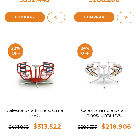
22
%
24
%
OFF
OFF
Calesita para 6 niños. Cinta
Calesita simple para 4
PVC
niños. Cinta PVC
$313.522
$218.906
$401.868
$286.537