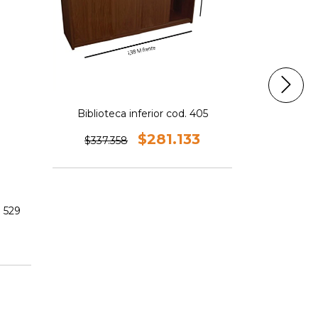
Biblioteca inferior cod. 405
Biblioteca 
$281.133
$337.358
. 529