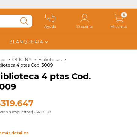
0
Ayuda
Mi cuenta
Mi carrito
BLANQUERIA
cio
>
OFICINA
>
Bibliotecas
>
blioteca 4 ptas Cod. 3009
iblioteca 4 ptas Cod.
009
$319.647
cio sin impuestos
$264.171,07
r más detalles