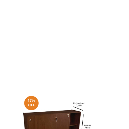
17
%
OFF