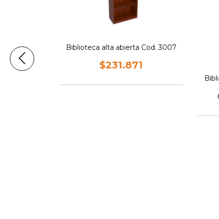
Biblioteca alta abierta Cod. 3007
$231.871
Bibl
cod. 525
1