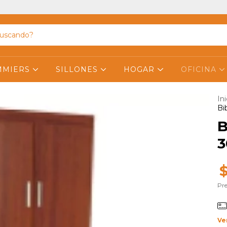
MMIERS
SILLONES
HOGAR
OFICINA
Ini
Bi
B
3
Pre
Ve