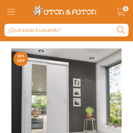
0
12
%
OFF