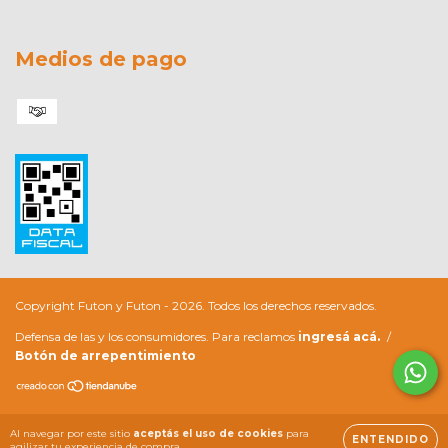
Medios de pago
Copyright Futon y Futon - 2026. Todos los derechos reservados.
Defensa de las y los consumidores. Para reclamos
ingresá acá.
/
Botón de arrepentimiento
Al navegar por este sitio
aceptás el uso de cookies
para
ENTENDIDO
agilizar tu experiencia de compra.