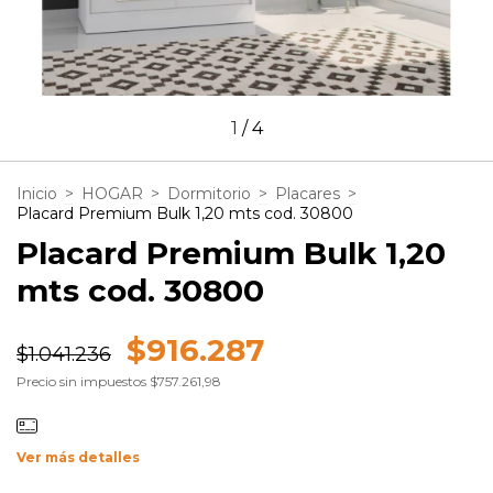
1
/
4
Inicio
>
HOGAR
>
Dormitorio
>
Placares
>
Placard Premium Bulk 1,20 mts cod. 30800
Placard Premium Bulk 1,20
mts cod. 30800
$916.287
$1.041.236
Precio sin impuestos
$757.261,98
Ver más detalles