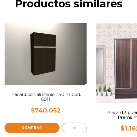
Productos similares
Placard con aluminio 1,40 m Cod.
6011
$740.052
Placard 3 puer
Premium 
$1.16
COMPRAR