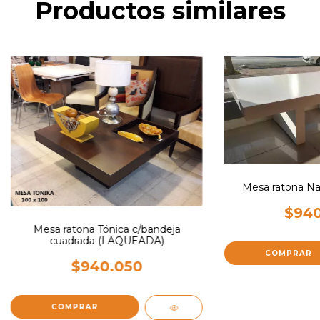
Productos similares
Mesa ratona Nap
$940
Mesa ratona Tónica c/bandeja
cuadrada (LAQUEADA)
COMPRAR
$940.050
COMPRAR