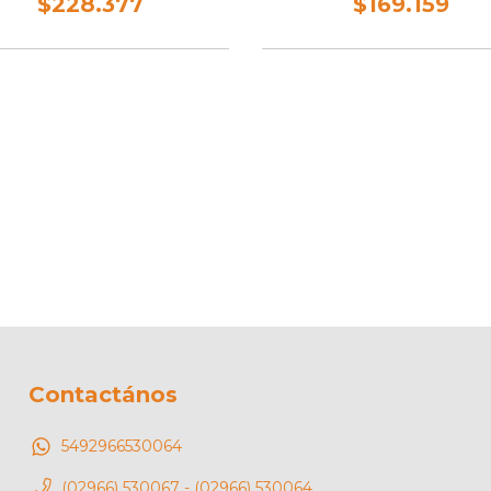
$228.377
$169.159
Contactános
5492966530064
(02966) 530067 - (02966) 530064