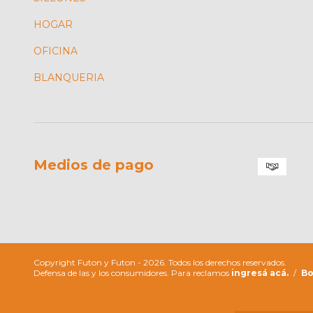
HOGAR
OFICINA
BLANQUERIA
Medios de pago
Copyright Futon y Futon - 2026. Todos los derechos reservados.
Defensa de las y los consumidores. Para reclamos
ingresá acá.
/
Bo