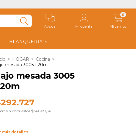
0
Ayuda
Mi cuenta
Mi carrito
BLANQUERIA
cio
>
HOGAR
>
Cocina
>
jo mesada 3005 1,20m
ajo mesada 3005
,20m
$292.727
cio sin impuestos
$241.923,14
r más detalles