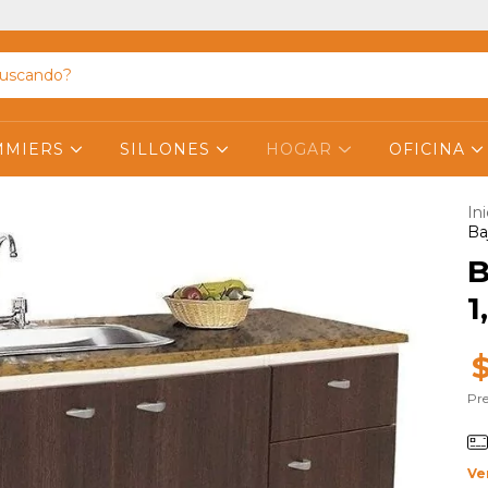
MMIERS
SILLONES
HOGAR
OFICINA
Ini
Ba
B
1
Pre
Ve