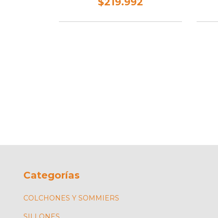
$219.992
 2ptas cod.
0
Categorías
COLCHONES Y SOMMIERS
SILLONES